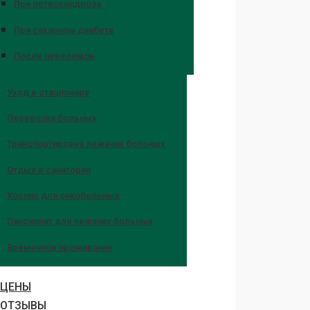
При остеохондрозе
При сахарном диабете
После переломов
Уход в стационаре
Перевозка больных
Транспортировка лежачих больных
Отдых в санатории
Хоспис для онкобольных
Пансионат для лежачих больных
Временное проживание
ЦЕНЫ
ОТЗЫВЫ