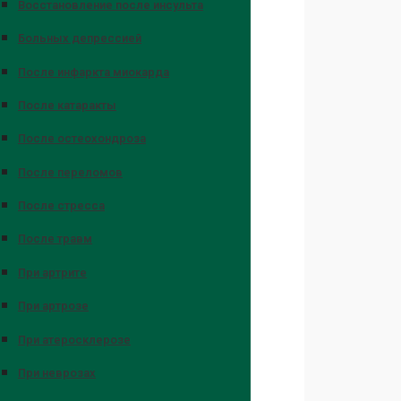
Восстановление после инсульта
Больных депрессией
После инфаркта миокарда
После катаракты
После остеохондроза
После переломов
После стресса
После травм
При артрите
При артрозе
При атеросклерозе
При неврозах