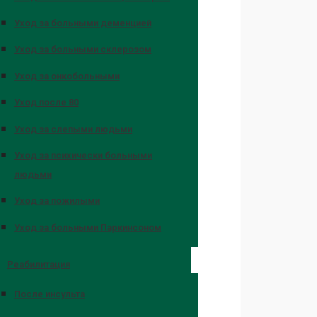
Уход за больными деменцией
Уход за больными склерозом
Уход за онкобольными
Уход после 80
Уход за слепыми людьми
Уход за психически больными
людьми
Уход за пожилыми
Уход за больными Паркинсоном
Реабилитация
После инсульта