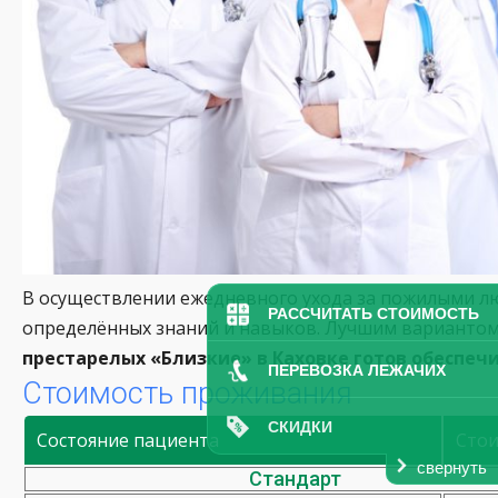
В осуществлении ежедневного ухода за пожилыми люд
РАССЧИТАТЬ СТОИМОСТЬ
определённых знаний и навыков. Лучшим вариантом 
престарелых «Близкие» в Каховке готов обеспеч
ПЕРЕВОЗКА ЛЕЖАЧИХ
Стоимость проживания
СКИДКИ
Состояние пациента
Сто
свернуть
Стандарт