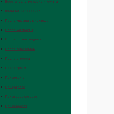
Восстановление после инсульта
Больных депрессией
После инфаркта миокарда
После катаракты
После остеохондроза
После переломов
После стресса
После травм
При артрите
При артрозе
При атеросклерозе
При неврозах