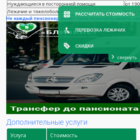
Нуждающиеся в посторонней помощи
от 190
Лежачие и тяжелобольные
от 215
РАССЧИТАТЬ СТОИМОСТЬ
Не каждый пенсионер может себе позволить нанять си
ПЕРЕВОЗКА ЛЕЖАЧИХ
СКИДКИ
свернуть
Дополнительные услуги
Услуга
Стоимость