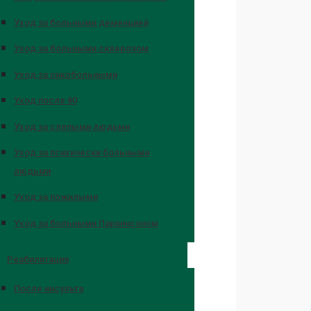
Уход за больными деменцией
Уход за больными склерозом
Уход за онкобольными
Уход после 80
Уход за слепыми людьми
Уход за психически больными
людьми
Уход за пожилыми
Уход за больными Паркинсоном
Реабилитация
После инсульта