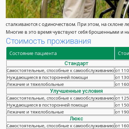
сталкиваются с одиночеством. При этом, на склоне
Многие в это время чувствуют себя брошенными и ни
Стоимость проживания
Состояние пациента
Сто
Стандарт
Самостоятельные, способные к самообслуживанию
от 110
Нуждающиеся в посторонней помощи
от 130
Лежачие и тяжелобольные
от 160
Улучшенные условия
Самостоятельные, способные к самообслуживанию
от 125
Нуждающиеся в посторонней помощи
от 150
Лежачие и тяжелобольные
от 190
Люкс
Самостоятельные, способные к самообслуживанию
от 160