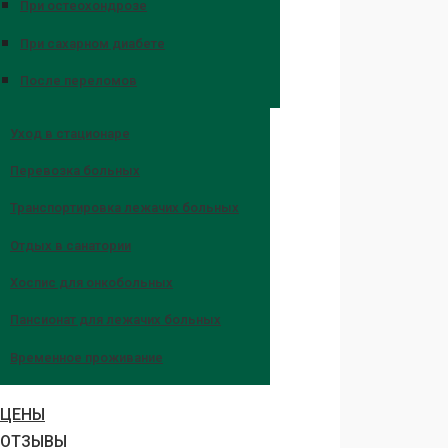
При остеохондрозе
При сахарном диабете
После переломов
Уход в стационаре
Перевозка больных
Транспортировка лежачих больных
Отдых в санатории
Хоспис для онкобольных
Пансионат для лежачих больных
Временное проживание
ЦЕНЫ
ОТЗЫВЫ