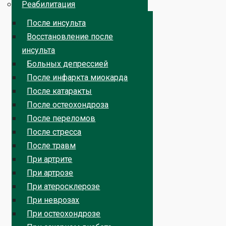
Реабилитация
После инсульта
Восстановление после
инсульта
Больных депрессией
После инфаркта миокарда
После катаракты
После остеохондроза
После переломов
После стресса
После травм
При артрите
При артрозе
При атеросклерозе
При неврозах
При остеохондрозе