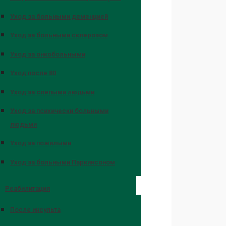
Уход за больными деменцией
Уход за больными склерозом
Уход за онкобольными
Уход после 80
Уход за слепыми людьми
Уход за психически больными
людьми
Уход за пожилыми
Уход за больными Паркинсоном
Реабилитация
После инсульта