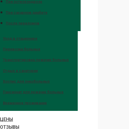
При остеохондрозе
При сахарном диабете
После переломов
Уход в стационаре
Перевозка больных
Транспортировка лежачих больных
Отдых в санатории
Хоспис для онкобольных
Пансионат для лежачих больных
Временное проживание
ЦЕНЫ
ОТЗЫВЫ