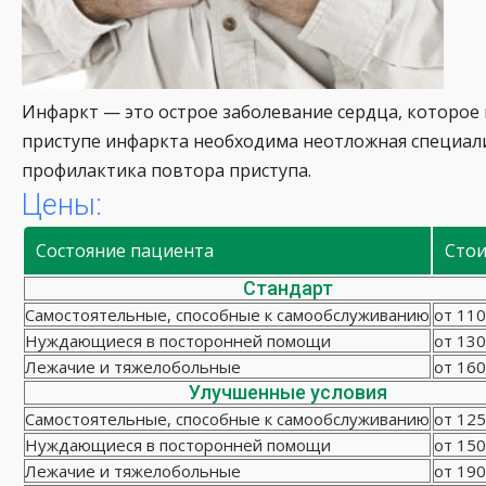
Инфаркт — это острое заболевание сердца, которое
приступе инфаркта необходима неотложная специали
профилактика повтора приступа.
Цены:
Состояние пациента
Сто
Стандарт
Самостоятельные, способные к самообслуживанию
от 110
Нуждающиеся в посторонней помощи
от 130
Лежачие и тяжелобольные
от 160
Улучшенные условия
Самостоятельные, способные к самообслуживанию
от 125
Нуждающиеся в посторонней помощи
от 150
Лежачие и тяжелобольные
от 190