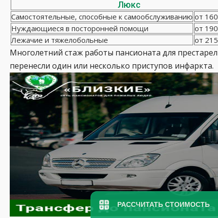
Люкс
Самостоятельные, способные к самообслуживанию
от 160
Нуждающиеся в посторонней помощи
от 190
Лежачие и тяжелобольные
от 215
Многолетний стаж работы пансионата для престарел
перенесли один или несколько приступов инфаркта.
РАССЧИТАТЬ СТОИМОСТЬ