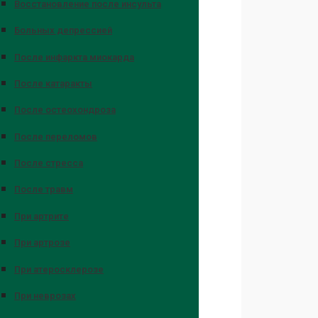
Восстановление после инсульта
Больных депрессией
После инфаркта миокарда
После катаракты
После остеохондроза
После переломов
После стресса
После травм
При артрите
При артрозе
При атеросклерозе
При неврозах