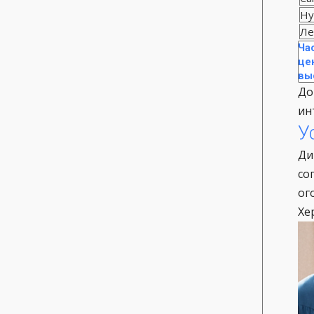
Ну
Ле
Ча
це
вы
До
ин
У
Ди
со
ог
Хе