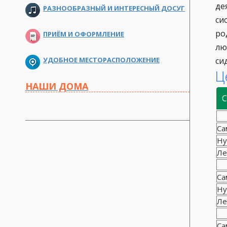
де
РАЗНООБРАЗНЫЙ И ИНТЕРЕСНЫЙ ДОСУГ
си
ро
ПРИЁМ И ОФОРМЛЕНИЕ
лю
УДОБНОЕ МЕСТОРАСПОЛОЖЕНИЕ
си
Ц
НАШИ ДОМА
С
Са
Ну
Ле
Са
Ну
Ле
Са