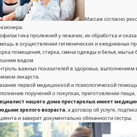
Массаж согласно рек
нсионера.
офилактика пролежней у лежачих, их обработка и оказ
мощь в осуществлении гигиенических и ежедневных пр
орка помещения, стирка, смена одежды и белья, мытье 
ешним видом.
нтроль важных показателей в здоровье, выполнением в
иемом лекарств.
азание первой медицинской и психологической помощи
полнение поручений о покупках, приготовлении пищи,
ециалист нашего дома престарелых имеет медицинс
людьми зрелого возраста
, а договор об услуге, подп
циента и заверит документально обязанности сестры.