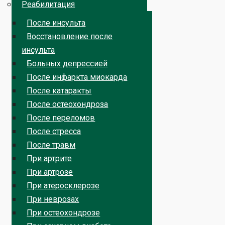
Реабилитация
После инсульта
Восстановление после
инсульта
Больных депрессией
После инфаркта миокарда
После катаракты
После остеохондроза
После переломов
После стресса
После травм
При артрите
При артрозе
При атеросклерозе
При неврозах
При остеохондрозе