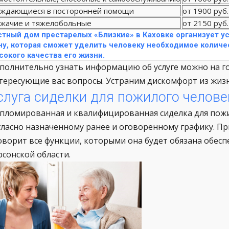
ждающиеся в посторонней помощи
от 1900 руб.
жачие и тяжелобольные
от 2150 руб.
стный дом престарелых «Близкие» в Каховке организует у
ну, которая сможет уделить человеку необходимое количе
сокого качества его жизни.
полнительно узнать информацию об услуге можно на го
тересующие вас вопросы. Устраним дискомфорт из жизн
слуга сиделки для пожилого челове
пломированная и квалифицированная сиделка для пожил
гласно назначенному ранее и оговоренному графику. П
оворит все функции, которыми она будет обязана обесп
рсонской области.