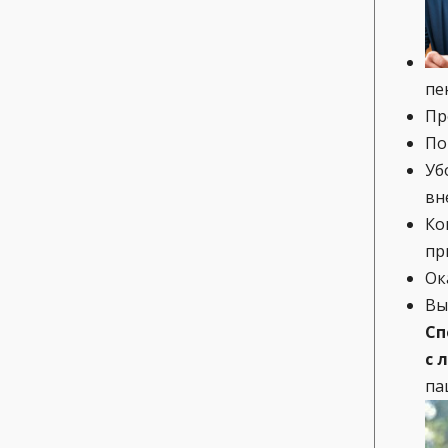
пе
Пр
По
Уб
вн
Ко
пр
Ок
Вы
Сп
с 
па