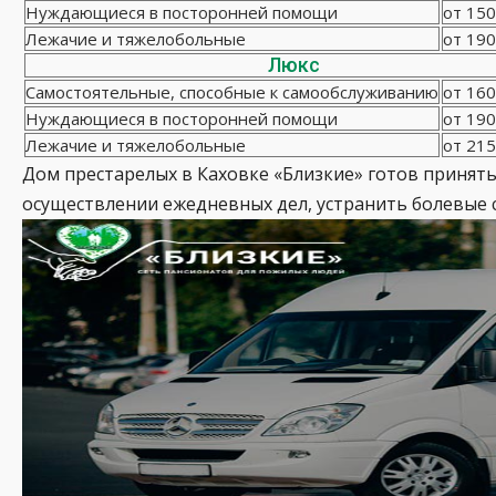
Нуждающиеся в посторонней помощи
от 150
Лежачие и тяжелобольные
от 190
Люкс
Самостоятельные, способные к самообслуживанию
от 160
Нуждающиеся в посторонней помощи
от 190
Лежачие и тяжелобольные
от 215
Дом престарелых в Каховке «Близкие» готов принят
осуществлении ежедневных дел, устранить болевые 