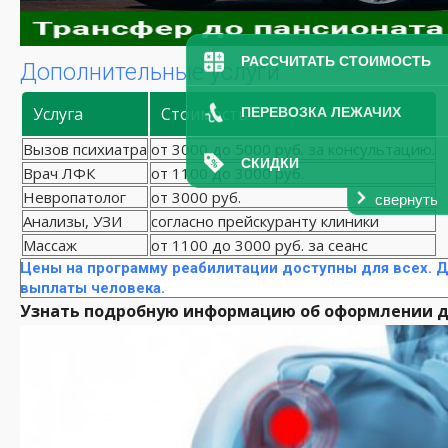
РАССЧИТАТЬ СТОИМОСТЬ
Дополнительные услуги
Услуга
Стоимость
ПЕРЕВОЗКА ЛЕЖАЧИХ
Вызов психиатра
от 3000 до 5000 руб. за консультацию.
СКИДКИ
Врач ЛФК
от 1100 до 3000 руб.
Невропатолог
от 3000 руб.
свернуть
Анализы, УЗИ
согласно прейскуранту клиники
Массаж
от 1100 до 3000 руб. за сеанс
Цены на программу реабилитации доступны для всех. Д
выплаты человека.
Узнать подробную информацию об оформлении до