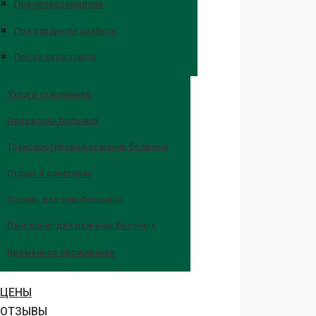
При остеохондрозе
При сахарном диабете
После переломов
Уход в стационаре
Перевозка больных
Транспортировка лежачих больных
Отдых в санатории
Хоспис для онкобольных
Пансионат для лежачих больных
Временное проживание
ЦЕНЫ
ОТЗЫВЫ