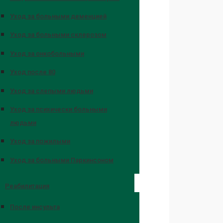
Уход за больными деменцией
Уход за больными склерозом
Уход за онкобольными
Уход после 80
Уход за слепыми людьми
Уход за психически больными
людьми
Уход за пожилыми
Уход за больными Паркинсоном
Реабилитация
После инсульта