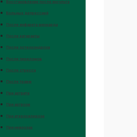
Восстановление после инсульта
Больных депрессией
После инфаркта миокарда
После катаракты
После остеохондроза
После переломов
После стресса
После травм
При артрите
При артрозе
При атеросклерозе
При неврозах