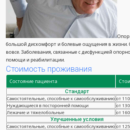
Опор
большой дискомфорт и болевые ощущения в жизни. С
вовсе. Заболевания, связанные с дисфункцией опорн
помощи и реабилитации.
Стоимость проживания
Состояние пациента
Сто
Стандарт
Самостоятельные, способные к самообслуживанию
от 110
Нуждающиеся в посторонней помощи
от 130
Лежачие и тяжелобольные
от 160
Улучшенные условия
Самостоятельные, способные к самообслуживанию
от 125