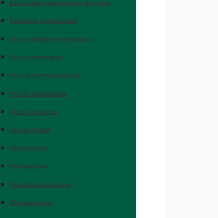
Восстановление после инсульта
Больных депрессией
После инфаркта миокарда
После катаракты
После остеохондроза
После переломов
После стресса
После травм
При артрите
При артрозе
При атеросклерозе
При неврозах