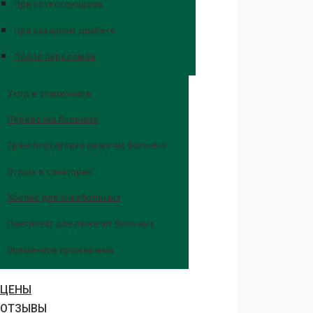
При остеохондрозе
При сахарном диабете
После переломов
Уход в стационаре
Перевозка больных
Транспортировка лежачих больных
Отдых в санатории
Хоспис для онкобольных
Пансионат для лежачих больных
Временное проживание
ЦЕНЫ
ОТЗЫВЫ