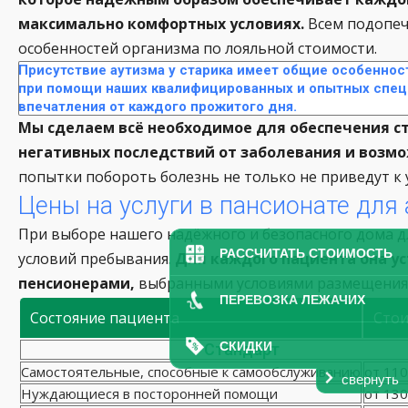
максимально комфортных условиях.
Всем подопеч
особенностей организма по лояльной стоимости.
Присутствие аутизма у старика имеет общие особеннос
при помощи наших квалифицированных и опытных специ
впечатления от каждого прожитого дня.
Мы сделаем всё необходимое для обеспечения с
негативных последствий от заболевания и возмо
попытки побороть болезнь не только не приведут к у
Цены на услуги в пансионате для
При выборе нашего надёжного и безопасного дома д
РАССЧИТАТЬ СТОИМОСТЬ
условий пребывания.
Для каждого пациента она ус
пенсионерами,
выбранными условиями размещения,
ПЕРЕВОЗКА ЛЕЖАЧИХ
Состояние пациента
Сто
СКИДКИ
Стандарт
Самостоятельные, способные к самообслуживанию
от 110
свернуть
Нуждающиеся в посторонней помощи
от 130