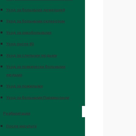
Уход за больными деменцией
Уход за больными склерозом
Уход за онкобольными
Уход после 80
Уход за слепыми людьми
Уход за психически больными
людьми
Уход за пожилыми
Уход за больными Паркинсоном
Реабилитация
После инсульта